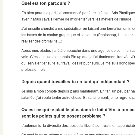
Quel est ton parcours ?
Eh bien pour ma part, j’ai commencé par faire la fac en Arts Plastiqu
avenir. Mais j’avais l’envie de m’orienter vers les métiers de l’image.
J’ai ensuite cherché à me spécialiser en faisant une formation en info
les bases de la chaine graphique et ses outils (Photoshop, Illustrator, 
réaliser des cromalins…)
Après mes études j’ai été embauché dans une agence de communicati
voie. C’est au studio de photo Pin up que je l’ai finalement trouvée. J
qui servaient ensuite au travail des retoucheurs. Je me suis donc sp
professionnels.
Depuis quand travailles-tu en tant qu’indépendant ?
Je suis à mon compte depuis 2 ans maintenant. En fait, un peu par 
salariée, j'ai voulu tenter autre chose. Et franchement, je ne regrette p
Qu’est-ce qui te plaît le plus dans le fait d’être à ton 
sont les points qui te posent problème ?
L’autonomie, la diversité des jobs et la liberté sont vraiment appréciab
Ça vaut le coup, même si ça peut être un peu effrayant de ne pas travai